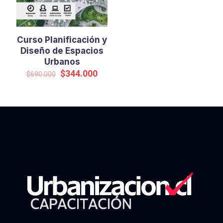
Curso Planificación y
Diseño de Espacios
Urbanos
Original
Current
$
344.000
$
690.000
price
price
was:
is:
$690.000.
$344.000.