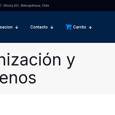
 Oficina 301, Metropolitana, Chile
sacion
Contacto
Carrito
nización y
renos