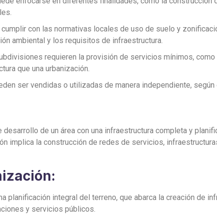
uede enfocarse en diferentes finalidades, como la construcción d
les.
e cumplir con las normativas locales de uso de suelo y zonifica
ión ambiental y los requisitos de infraestructura.
ubdivisiones requieren la provisión de servicios mínimos, como a
ctura que una urbanización.
eden ser vendidas o utilizadas de manera independiente, según el
de desarrollo de un área con una infraestructura completa y plan
ón implica la construcción de redes de servicios, infraestructuras
nización:
na planificación integral del terreno, que abarca la creación de i
aciones y servicios públicos.