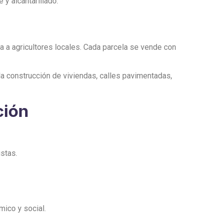
 y alcantarillado.
ta a agricultores locales. Cada parcela se vende con
 la construcción de viviendas, calles pavimentadas,
ción
istas.
mico y social.